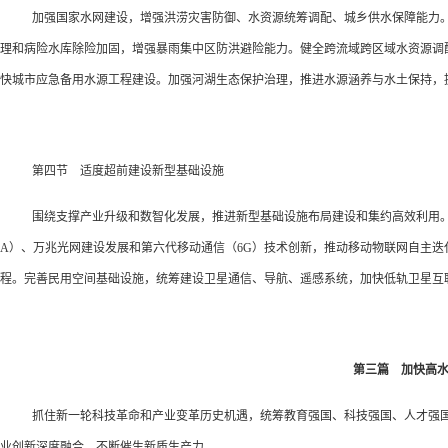
加强国家水网建设，增强洪涝灾害防御、水资源统筹调配、城乡供水保障能力
理和病险水库除险加固，增强暴雨集中区防洪避险能力。健全跨流域跨区域水资源调
快城市应急备用水源工程建设。加强河湖生态保护治理，推进水源涵养与水土保持，
第四节 适度超前建设新型基础设施
围绕支撑产业升级和数智化发展，推进新型基础设施布局建设和集约高效利用。
A）、万兆光网建设发展和第六代移动通信（6G）技术创新，推动移动物联网自主
程。完善民用空间基础设施，统筹建设卫星通信、导航、遥感系统，加快低轨卫星互
第三篇 加快高水
抓住新一轮科技革命和产业变革历史机遇，统筹教育强国、科技强国、人才强
业创新深度融合，不断催生新质生产力。