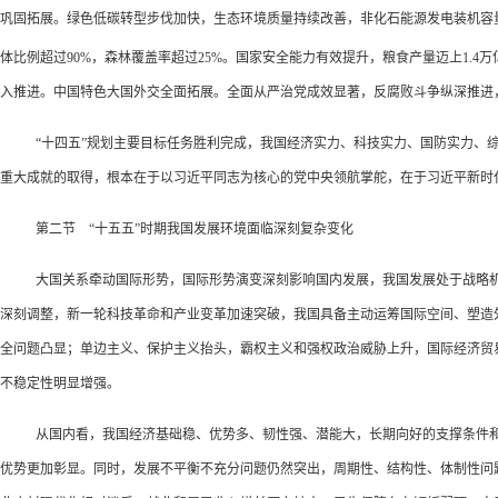
巩固拓展。绿色低碳转型步伐加快，生态环境质量持续改善，非化石能源发电装机容
体比例超过90%，森林覆盖率超过25%。国家安全能力有效提升，粮食产量迈上1.
入推进。中国特色大国外交全面拓展。全面从严治党成效显著，反腐败斗争纵深推进
“十四五”规划主要目标任务胜利完成，我国经济实力、科技实力、国防实力、
重大成就的取得，根本在于以习近平同志为核心的党中央领航掌舵，在于习近平新时
第二节 “十五五”时期我国发展环境面临深刻复杂变化
大国关系牵动国际形势，国际形势演变深刻影响国内发展，我国发展处于战略
深刻调整，新一轮科技革命和产业变革加速突破，我国具备主动运筹国际空间、塑造
全问题凸显；单边主义、保护主义抬头，霸权主义和强权政治威胁上升，国际经济贸
不稳定性明显增强。
从国内看，我国经济基础稳、优势多、韧性强、潜能大，长期向好的支撑条件
优势更加彰显。同时，发展不平衡不充分问题仍然突出，周期性、结构性、体制性问