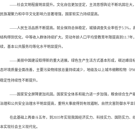
——社会文明程度明显提升。文化自信更加坚定，主流思想舆论不断巩固壮大
民族凝聚力和中华文化影响力显著增强，国家软实力持续提高。
——人民生活品质不断提高。就业保持总体稳定，城镇调查失业率低于5.5%
结构得到优化，中等收入群体持续扩大。劳动年龄人口平均受教育年限提高到11.7
续，基本公共服务均等化水平明显提升。
——美丽中国建设取得新的重大进展。绿色生产生活方式基本形成，碳达峰目标
态环境质量全面改善，主要污染物排放总量持续减少，地级及以上城市细颗粒物（P
稳定性持续性不断提升。
——国家安全屏障更加巩固。国家安全体系和能力进一步加强，粮食综合生产能力
治理和公共安全治理水平明显提高，重特大事故得到有效遏制，自然灾害防御水平显
在此基础上再奋斗五年，到2035年实现我国经济实力、科技实力、国防实力
本实现社会主义现代化。