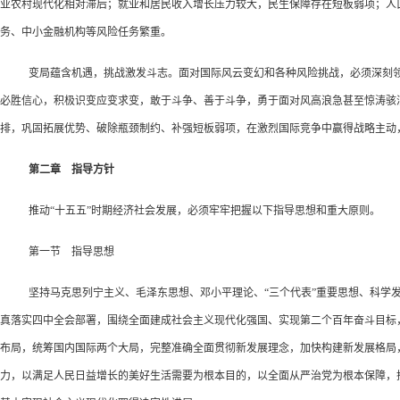
业农村现代化相对滞后；就业和居民收入增长压力较大，民生保障存在短板弱项；人
务、中小金融机构等风险任务繁重。
变局蕴含机遇，挑战激发斗志。面对国际风云变幻和各种风险挑战，必须深刻领悟
必胜信心，积极识变应变求变，敢于斗争、善于斗争，勇于面对风高浪急甚至惊涛骇
排，巩固拓展优势、破除瓶颈制约、补强短板弱项，在激烈国际竞争中赢得战略主动
第二章 指导方针
推动“十五五”时期经济社会发展，必须牢牢把握以下指导思想和重大原则。
第一节 指导思想
坚持马克思列宁主义、毛泽东思想、邓小平理论、“三个代表”重要思想、科学
真落实四中全会部署，围绕全面建成社会主义现代化强国、实现第二个百年奋斗目标，
布局，统筹国内国际两个大局，完整准确全面贯彻新发展理念，加快构建新发展格局
力，以满足人民日益增长的美好生活需要为根本目的，以全面从严治党为根本保障，