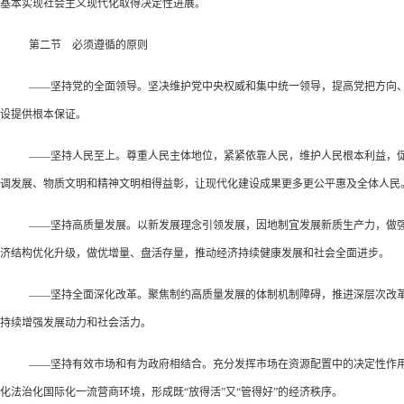
基本实现社会主义现代化取得决定性进展。
第二节 必须遵循的原则
——坚持党的全面领导。坚决维护党中央权威和集中统一领导，提高党把方向
设提供根本保证。
——坚持人民至上。尊重人民主体地位，紧紧依靠人民，维护人民根本利益，
调发展、物质文明和精神文明相得益彰，让现代化建设成果更多更公平惠及全体人民
——坚持高质量发展。以新发展理念引领发展，因地制宜发展新质生产力，做
济结构优化升级，做优增量、盘活存量，推动经济持续健康发展和社会全面进步。
——坚持全面深化改革。聚焦制约高质量发展的体制机制障碍，推进深层次改
持续增强发展动力和社会活力。
——坚持有效市场和有为政府相结合。充分发挥市场在资源配置中的决定性作
化法治化国际化一流营商环境，形成既“放得活”又“管得好”的经济秩序。