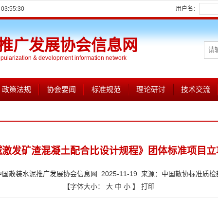
3:55:30
用户名：
推广发展协会信息网
opularization & development information network
政策法规
协会要闻
标准规范
理论研讨
技术交流
碱激发矿渣混凝土配合比设计规程》团体标准项目立
中国散装水泥推广发展协会信息网 2025-11-19 来源：中国散协标准质检
【字体大小：
大
中
小
】
打印